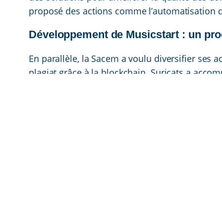
proposé des actions comme l’automatisation d
Développement de Musicstart : un pro
En parallèle, la Sacem a voulu diversifier ses a
plagiat grâce à la blockchain. Suricats a acco
stratégie de lancement et une analyse des par
actions en SEO, SEA, social media, et des parte
Ces missions ont permis à la Sacem d’améliorer
Musicstart, tout en modernisant sa structure i