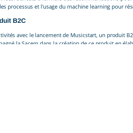
es processus et l’usage du machine learning pour rés
duit B2C
ctivités avec le lancement de Musicstart, un produit B2
mpagné la Sacem dans la création de ce produit en él
tenariats B2B2C potentiels. Un plan marketing a été d
nariats avec des acteurs clés de l’industrie musicale.
 la gestion de ses données, de renforcer son offre de
nterne et ses processus opérationnels.