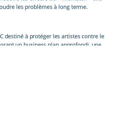
oudre les problèmes à long terme.
C destiné à protéger les artistes contre le
aborant un business plan approfondi, une
éveloppé pour soutenir le lancement, avec des
 services et de préparer le lancement de